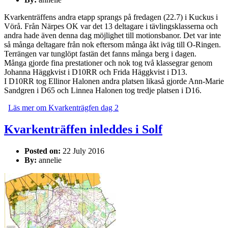
Kvarkenträffens andra etapp sprangs på fredagen (22.7) i Kuckus i
Vörå. Från Närpes OK var det 13 deltagare i tävlingsklasserna och
andra hade även denna dag möjlighet till motionsbanor. Det var inte
så många deltagare från nok eftersom många åkt iväg till O-Ringen.
Terrängen var tunglöpt fastän det fanns många berg i dagen.
Många gjorde fina prestationer och nok tog två klassegrar genom
Johanna Häggkvist i D10RR och Frida Häggkvist i D13.
I D10RR tog Ellinor Halonen andra platsen likaså gjorde Ann-Marie
Sandgren i D65 och Linnea Halonen tog tredje platsen i D16.
Läs mer
om Kvarkenträgfen dag 2
Kvarkenträffen inleddes i Solf
Posted on:
22 July 2016
By:
annelie