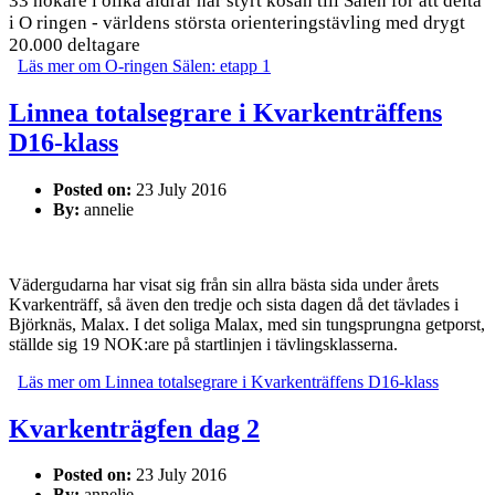
33 nokare i olika åldrar har styrt kosan till Sälen för att delta
i O ringen - världens största orienteringstävling med drygt
20.000 deltagare
Läs mer
om O-ringen Sälen: etapp 1
Linnea totalsegrare i Kvarkenträffens
D16-klass
Posted on:
23 July 2016
By:
annelie
Vädergudarna har visat sig från sin allra bästa sida under årets
Kvarkenträff, så även den tredje och sista dagen då det tävlades i
Björknäs, Malax. I det soliga Malax, med sin tungsprungna getporst,
ställde sig 19 NOK:are på startlinjen i tävlingsklasserna.
Läs mer
om Linnea totalsegrare i Kvarkenträffens D16-klass
Kvarkenträgfen dag 2
Posted on:
23 July 2016
By:
annelie