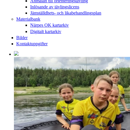
Anmälan till orienteringstävling
Inlösande av tävlingslicens
Jämställdhets- och likabehandlingsplan
Materialbank
Närpes OK kartarkiv
Digitalt kartarkiv
Bilder
Kontaktuppgifter