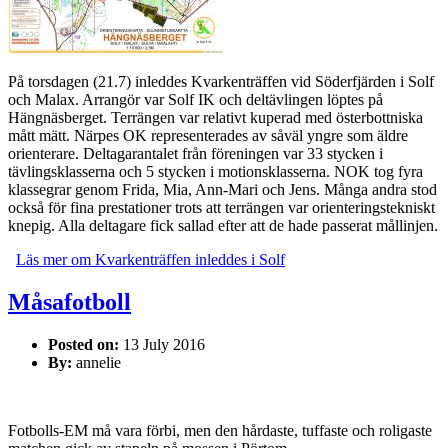
På torsdagen (21.7) inleddes Kvarkenträffen vid Söderfjärden i Solf
och Malax. Arrangör var Solf IK och deltävlingen löptes på
Hängnäsberget. Terrängen var relativt kuperad med österbottniska
mått mätt. Närpes OK representerades av såväl yngre som äldre
orienterare. Deltagarantalet från föreningen var 33 stycken i
tävlingsklasserna och 5 stycken i motionsklasserna. NOK tog fyra
klassegrar genom Frida, Mia, Ann-Mari och Jens. Många andra stod
också för fina prestationer trots att terrängen var orienteringstekniskt
knepig. Alla deltagare fick sallad efter att de hade passerat mållinjen.
Läs mer
om Kvarkenträffen inleddes i Solf
Måsafotboll
Posted on:
13 July 2016
By:
annelie
Fotbolls-EM må vara förbi, men den hårdaste, tuffaste och roligaste