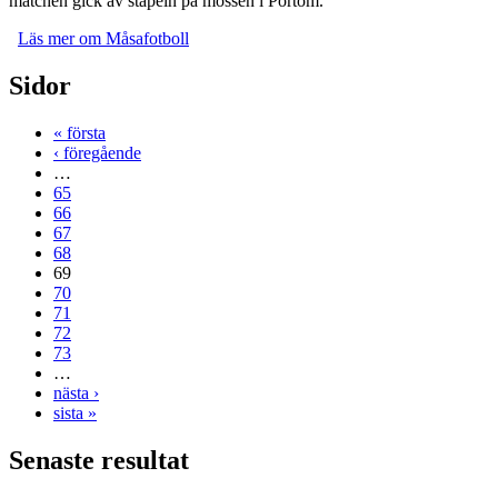
matchen gick av stapeln på mossen i Pörtom.
Läs mer
om Måsafotboll
Sidor
« första
‹ föregående
…
65
66
67
68
69
70
71
72
73
…
nästa ›
sista »
Senaste resultat