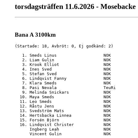
torsdagsträffen 11.6.2026 - Mosebacke
Bana A 3100km
(Startade: 18, Avbröt: 0, Ej godkänd: 2)

   1. Smeds Linus                   NOK           
   2. Liam Gulin                    NOK           
   3. Krook Elliot                  NOK           
   4. Ines Sved                     NOK           
   5. Stefan Sved                   NOK           
   6. Lindqvist Fanny               NOK           
   7. Klara Smeds                   NOK           
   8. Pasi Nevala                   TeuRi         
   9. Melinda Snickars              NOK           
  10. Maya Smeds                    NOK           
  11. Leo Smeds                     NOK           
  12. Råstu Jens                    NOK           
  13. Svedström Mats                NOK           
  14. Hertsbacka Linnea             NOK           
  15. Forsén Björn                  NOK           
  16. Lindqvist Christer            NOK           
      Ingberg Leah                  NOK           