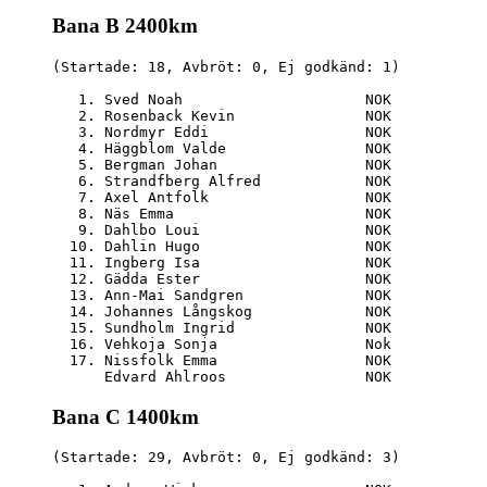
Bana B 2400km
(Startade: 18, Avbröt: 0, Ej godkänd: 1)

   1. Sved Noah                     NOK           
   2. Rosenback Kevin               NOK           
   3. Nordmyr Eddi                  NOK           
   4. Häggblom Valde                NOK           
   5. Bergman Johan                 NOK           
   6. Strandfberg Alfred            NOK           
   7. Axel Antfolk                  NOK           
   8. Näs Emma                      NOK           
   9. Dahlbo Loui                   NOK           
  10. Dahlin Hugo                   NOK           
  11. Ingberg Isa                   NOK           
  12. Gädda Ester                   NOK           
  13. Ann-Mai Sandgren              NOK           
  14. Johannes Långskog             NOK           
  15. Sundholm Ingrid               NOK           
  16. Vehkoja Sonja                 Nok           
  17. Nissfolk Emma                 NOK           
Bana C 1400km
(Startade: 29, Avbröt: 0, Ej godkänd: 3)
