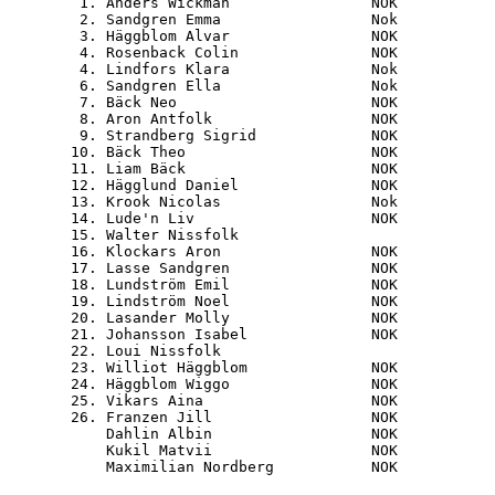
   1. Anders Wickman                NOK           
   2. Sandgren Emma                 Nok           
   3. Häggblom Alvar                NOK           
   4. Rosenback Colin               NOK           
   4. Lindfors Klara                Nok           
   6. Sandgren Ella                 Nok           
   7. Bäck Neo                      NOK           
   8. Aron Antfolk                  NOK           
   9. Strandberg Sigrid             NOK           
  10. Bäck Theo                     NOK           
  11. Liam Bäck                     NOK           
  12. Hägglund Daniel               NOK           
  13. Krook Nicolas                 Nok           
  14. Lude'n Liv                    NOK           
  15. Walter Nissfolk                             
  16. Klockars Aron                 NOK           
  17. Lasse Sandgren                NOK           
  18. Lundström Emil                NOK           
  19. Lindström Noel                NOK           
  20. Lasander Molly                NOK           
  21. Johansson Isabel              NOK           
  22. Loui Nissfolk                               
  23. Williot Häggblom              NOK           
  24. Häggblom Wiggo                NOK           
  25. Vikars Aina                   NOK           
  26. Franzen Jill                  NOK           
      Dahlin Albin                  NOK           
      Kukil Matvii                  NOK           