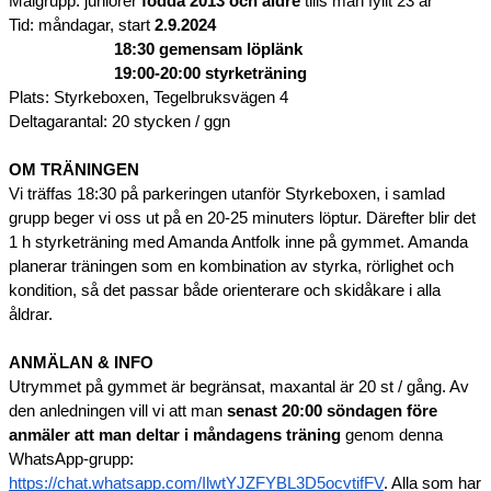
Målgrupp:
juniorer
födda 2013 och äldre
tills man fyllt 23 år
Tid:
måndagar, start
2.9.2024
18:30
gemensam löplänk
19:00-20:00
styrketräning
Plats:
Styrkeboxen, Tegelbruksvägen 4
Deltagarantal:
20 stycken / ggn
OM TRÄNINGEN
Vi träffas 18:30 på parkeringen utanför Styrkeboxen, i samlad
grupp beger vi oss ut på en 20-25 minuters löptur. Därefter blir det
1 h styrketräning med Amanda Antfolk inne på gymmet. Amanda
planerar träningen som en kombination av styrka, rörlighet och
kondition, så det passar både orienterare och skidåkare i alla
åldrar.
ANMÄLAN & INFO
Utrymmet på gymmet är begränsat, maxantal är 20 st / gång. Av
den anledningen vill vi att man
senast 20:00 söndagen före
anmäler att man deltar i måndagens träning
genom denna
WhatsApp-grupp:
https://chat.whatsapp.com/IlwtYJZFYBL3D5ocvtifFV
. Alla som har