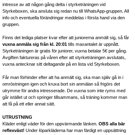
intresse av att någon gång delta i styrketräningen vid
Styrkeboxen, ska ansluta sig redan nu till WhatsApp-gruppen. All
info och eventuella förändringar meddelas i första hand via den
gruppen.
Finns det lediga platser kvar efter att juniorerna anmält sig, så får
vuxna anmäla sig från kl. 20:01
tills maxantalet är uppnått.
Styrketräningen är gratis för juniorer, vuxna betalar 5€ per gång.
Avgiften faktureras på våren efter att styrketräningen avslutats,
vuxna antecknar sitt deltagande på en lista vid Styrkeboxen.
Får man förhinder efter att ha anmält sig, ska man själv gå in i
omröstningen igen och kruxa bort sin anmälan så frigörs det
utrymme för andra intresserade. De vuxna som inte ryms med
går istället ut och springer tillsammans, så träning kommer man
att få på ett eller annat sätt.
UTRUSTNING
Kläder enligt väder för den uppvärmande länken.
OBS alla bär
reflexväst!
Under löparkläderna har man färdigt en uppsättning