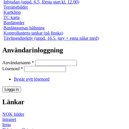
Inbjudan (uppd. 6.5, första start kl. 12.00)
Terrängbilder
Kartklipp
TC karta
Banlängder
Banläggarnas hälsning
Kontrollantens tankar (på finska)
Tävlingsdirektiv (uppd. 16.5. jury + egna nålar med)
Användarinloggning
Användarnamn
*
Lösenord
*
Begär nytt lösenord
Länkar
NOK bilder
Intranet
Irma