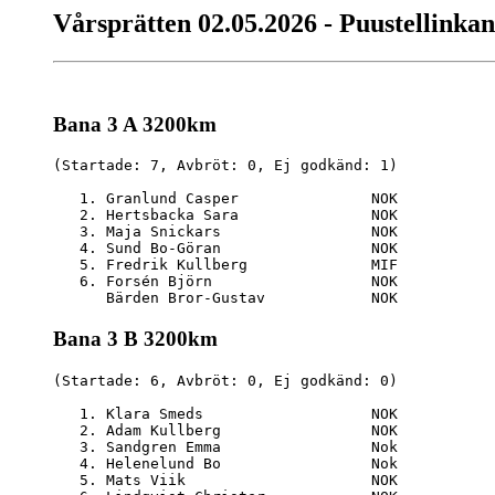
Vårsprätten 02.05.2026 - Puustellinka
Bana 3 A 3200km
(Startade: 7, Avbröt: 0, Ej godkänd: 1)

   1. Granlund Casper               NOK           
   2. Hertsbacka Sara               NOK           
   3. Maja Snickars                 NOK           
   4. Sund Bo-Göran                 NOK           
   5. Fredrik Kullberg              MIF           
   6. Forsén Björn                  NOK           
Bana 3 B 3200km
(Startade: 6, Avbröt: 0, Ej godkänd: 0)

   1. Klara Smeds                   NOK           
   2. Adam Kullberg                 NOK           
   3. Sandgren Emma                 Nok           
   4. Helenelund Bo                 Nok           
   5. Mats Viik                     NOK           