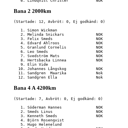
Bana 2 2000km
(Startade: 12, Avbröt: 0, Ej godkänd: 0)

   1. Simon Wickman                               
   2. Melinda Snickars              NOK           
   3. Felix Smeds                   NOK           
   4. Edvard Ahlroos                NOK           
   5. Granlund Cornelis             NOK           
   6. Leo Smeds                     NOK           
   7. Svedström Mats                NOK           
   8. Hertsbacka Linnea             NOK           
   9. Elin Vide                                   
  10. Johannes Långskog             NOK           
  11. Sandgren  Maarika             Nok           
Bana 4 A 4200km
(Startade: 7, Avbröt: 0, Ej godkänd: 0)

   1. Söderman Hannes               NOK           
   2. Smeds Linus                   NOK           
   3. Kenneth Smeds                 NOK           
   4. Björn Rosenqvist                            
   5. Hugo Helenelund                             