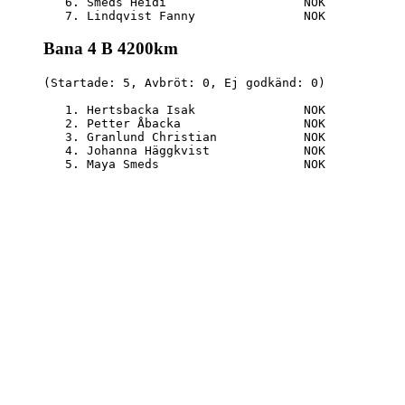
   6. Smeds Heidi                   NOK           
Bana 4 B 4200km
(Startade: 5, Avbröt: 0, Ej godkänd: 0)

   1. Hertsbacka Isak               NOK           
   2. Petter Åbacka                 NOK           
   3. Granlund Christian            NOK           
   4. Johanna Häggkvist             NOK           