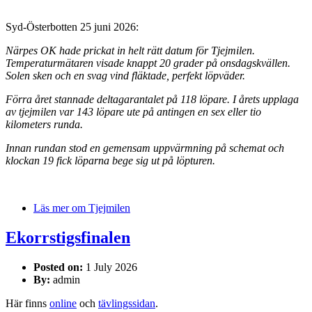
Syd-Österbotten 25 juni 2026:
Närpes OK hade prickat in helt rätt datum för Tjejmilen.
Temperaturmätaren visade knappt 20 grader på onsdagskvällen.
Solen sken och en svag vind fläktade, perfekt löpväder.
Förra året stannade deltagarantalet på 118 löpare. I årets upplaga
av tjejmilen var 143 löpare ute på antingen en sex eller tio
kilometers runda.
Innan rundan stod en gemensam uppvärmning på schemat och
klockan 19 fick löparna bege sig ut på löpturen.
Läs mer
om Tjejmilen
Ekorrstigsfinalen
Posted on:
1 July 2026
By:
admin
Här finns
online
och
tävlingssidan
.