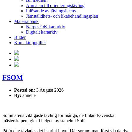
Bli medlem
Anmälan till orienteringstävling
Inlösande av tävlingslicens
Jämställdhets- och likabehandlingsplan
Materialbank
Närpes OK kartarkiv
Digitalt kartarkiv
Bilder
Kontaktuppgifter
FSOM
Posted on:
3 August 2026
By:
annelie
Sommarens viktigaste tävling för många, de finlandssvenska
mästerskapen, gick i helgen av stapeln i Solf.
På fredag tävlades det i sprint i byn. Där sprang man först via dagis-