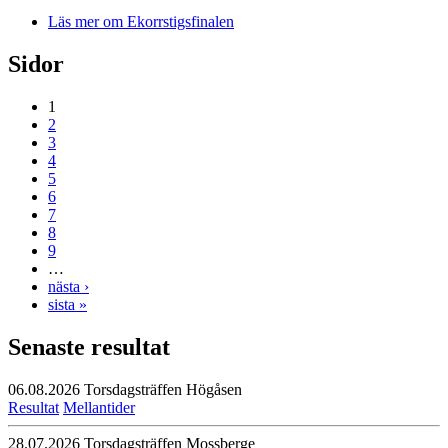
Läs mer
om Ekorrstigsfinalen
Sidor
1
2
3
4
5
6
7
8
9
…
nästa ›
sista »
Senaste resultat
06.08.2026
Torsdagsträffen Högåsen
Resultat
Mellantider
28.07.2026
Torsdagsträffen Mossberge