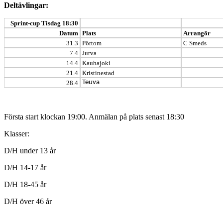
Deltävlingar:
Sprint-cup Tisdag 18:30
Datum
Plats
Arrangör
31.3
Pörtom
C Smeds
7.4
Jurva
14.4
Kauhajoki
21.4
Kristinestad
Teuva
28.4
Första start klockan 19:00. Anmälan på plats senast 18:30
Klasser:
D/H under 13 år
D/H 14-17 år
D/H 18-45 år
D/H över 46 år