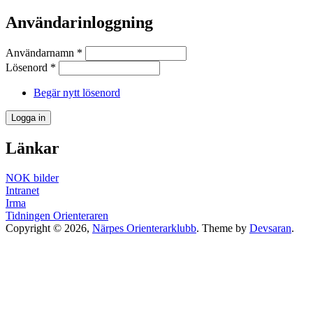
Användarinloggning
Användarnamn
*
Lösenord
*
Begär nytt lösenord
Länkar
NOK bilder
Intranet
Irma
Tidningen Orienteraren
Copyright © 2026,
Närpes Orienterarklubb
. Theme by
Devsaran
.