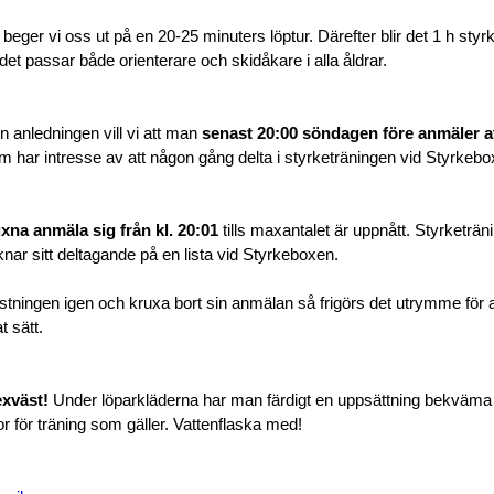
p beger vi oss ut på en 20-25 minuters löptur. Därefter blir det 1 h 
det passar både orienterare och skidåkare i alla åldrar.
 anledningen vill vi att man
senast 20:00 söndagen före anmäler a
om har intresse av att någon gång delta i styrketräningen vid Styrkebo
xna anmäla sig från kl. 20:01
tills maxantalet är uppnått. Styrketräni
knar sitt deltagande på en lista vid Styrkeboxen.
röstningen igen och kruxa bort sin anmälan så frigörs det utrymme för
t sätt.
exväst!
Under löparkläderna har man färdigt en uppsättning bekväma t
 för träning som gäller. Vattenflaska med!