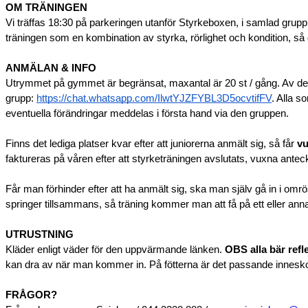
OM TRÄNINGEN
Vi träffas 18:30 på parkeringen utanför Styrkeboxen, i samlad grup
träningen som en kombination av styrka, rörlighet och kondition, så 
ANMÄLAN & INFO
Utrymmet på gymmet är begränsat, maxantal är 20 st / gång. Av den
grupp:
https://chat.whatsapp.com/IlwtYJZFYBL3D5ocvtifFV
. Alla s
eventuella förändringar meddelas i första hand via den gruppen.
Finns det lediga platser kvar efter att juniorerna anmält sig, så får
vu
faktureras på våren efter att styrketräningen avslutats, vuxna antec
Får man förhinder efter att ha anmält sig, ska man själv gå in i om
springer tillsammans, så träning kommer man att få på ett eller anna
UTRUSTNING
Kläder enligt väder för den uppvärmande länken.
OBS alla bär refl
kan dra av när man kommer in. På fötterna är det passande inneskor
FRÅGOR?