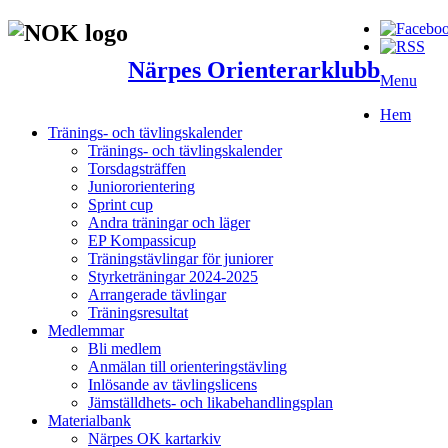
Närpes Orienterarklubb
Menu
Hem
Tränings- och tävlingskalender
Tränings- och tävlingskalender
Torsdagsträffen
Juniororientering
Sprint cup
Andra träningar och läger
EP Kompassicup
Träningstävlingar för juniorer
Styrketräningar 2024-2025
Arrangerade tävlingar
Träningsresultat
Medlemmar
Bli medlem
Anmälan till orienteringstävling
Inlösande av tävlingslicens
Jämställdhets- och likabehandlingsplan
Materialbank
Närpes OK kartarkiv