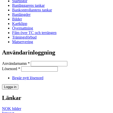
Startlistor
Banläggarens tankar
Bankontrollantens tankar
Banlängder
Bilder
Kartklipp
Övernattning
Film över TC och terrängen
Träningsförbud
Matservering
Användarinloggning
Användarnamn
*
Lösenord
*
Begär nytt lösenord
Länkar
NOK bilder