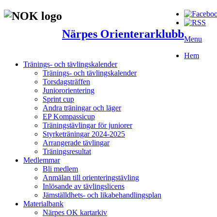
Närpes Orienterarklubb
Menu
Hem
Tränings- och tävlingskalender
Tränings- och tävlingskalender
Torsdagsträffen
Juniororientering
Sprint cup
Andra träningar och läger
EP Kompassicup
Träningstävlingar för juniorer
Styrketräningar 2024-2025
Arrangerade tävlingar
Träningsresultat
Medlemmar
Bli medlem
Anmälan till orienteringstävling
Inlösande av tävlingslicens
Jämställdhets- och likabehandlingsplan
Materialbank
Närpes OK kartarkiv